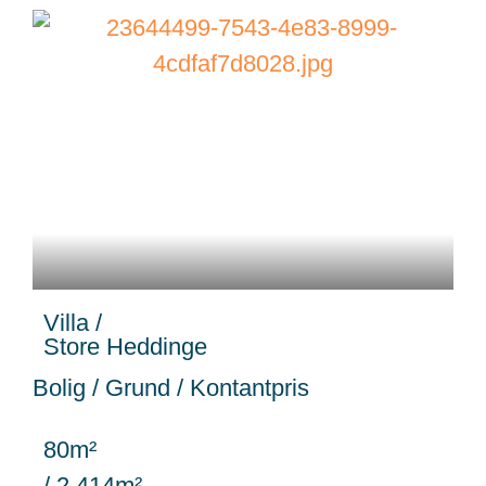
WB-
26013
Villa /
Store Heddinge
Bolig / Grund / Kontantpris
80m²
/ 2.414m²