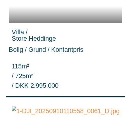
Villa /
Store Heddinge
Bolig / Grund / Kontantpris
115m²
/ 725m²
/ DKK 2.995.000
WB-
26051