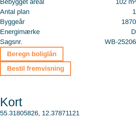
Bebygget areal
102 m²
Antal plan
1
Byggeår
1870
Energimærke
D
Sagsnr.
WB-25206
Beregn boliglån
Bestil fremvisning
Kort
55.31805826, 12.37871121