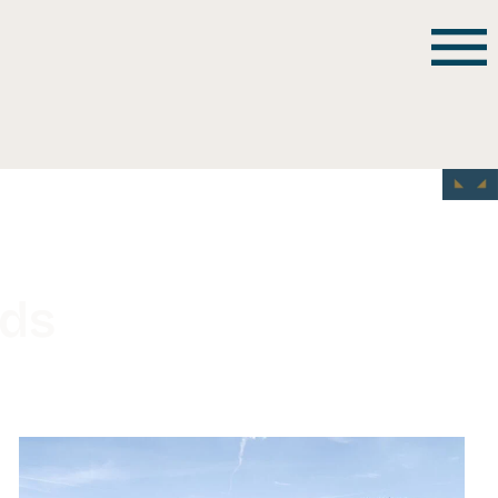
ads
WB-
26066