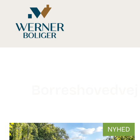
Borreshovedvej
WB-
NYHED
26106