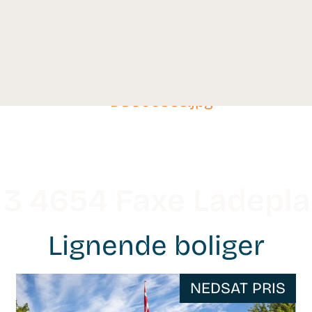
 3 4654 Faxe Ladepl
Lignende boliger
WB-
NEDSAT PRIS
26048