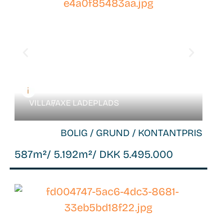
26048
VILLA /
FAXE LADEPLADS
BOLIG / GRUND / KONTANTPRIS
587m²
/ 5.192m²
/ DKK 5.495.000
WB-
26066