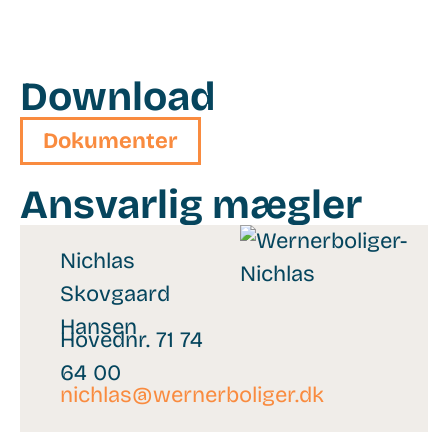
Download
266590
Dokumenter
Ansvarlig mægler
Nichlas
Skovgaard
Hansen
Hovednr. 71 74
64 00
nichlas@wernerboliger.dk