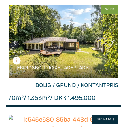
WB-
NYHED
26106
FRITIDSBOLIG /
FAXE LADEPLADS
BOLIG / GRUND / KONTANTPRIS
70m²
/ 1.353m²
/ DKK 1.495.000
WB-
NEDSAT PRIS