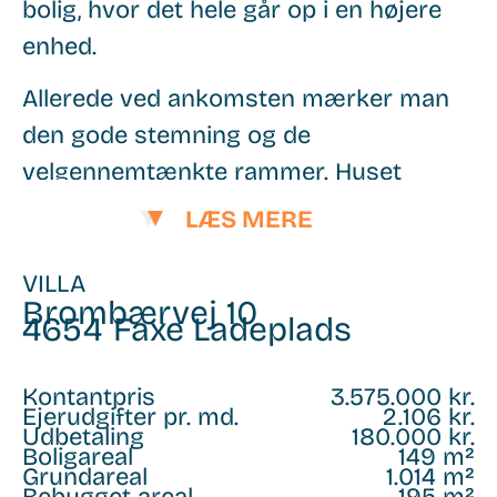
bolig, hvor det hele går op i en højere
enhed.
Allerede ved ankomsten mærker man
den gode stemning og de
velgennemtænkte rammer. Huset
fremstår moderne og tidløst, og
LÆS MERE
indenfor venter en planløsning, der
passer perfekt til børnefamilien såvel
VILLA
Brombærvej 10
som parret, der ønsker plads til
4654
Faxe Ladeplads
hobbyer, gæster eller hjemmekontor.
Kontantpris
3.575.000 kr.
Boligen byder på en naturlig opdeling
Ejerudgifter pr. md.
2.106 kr.
Udbetaling
180.000 kr.
mellem opholdsrum og private
Boligareal
149 m²
Grundareal
1.014 m²
afdelinger, hvilket skaber en behagelig
Bebygget areal
195 m²