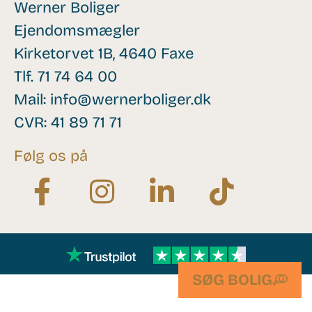
Werner Boliger
Ejendomsmægler
Kirketorvet 1B, 4640 Faxe
Tlf.
71 74 64 00
Mail:
info@wernerboliger.dk
CVR: 41 89 71 71
Følg os på
SØG BOLIG