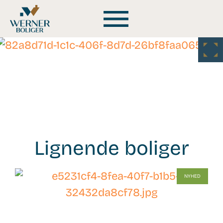
Lignende boliger
WB-
NYHED
26145