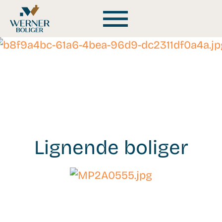
Lignende boliger
WB-
25246