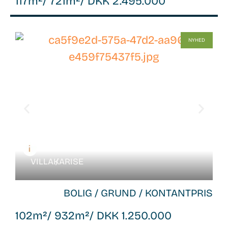
117m²
/ 721m²
/ DKK 2.495.000
WB-
NYHED
26122
VILLA /
KARISE
BOLIG / GRUND / KONTANTPRIS
102m²
/ 932m²
/ DKK 1.250.000