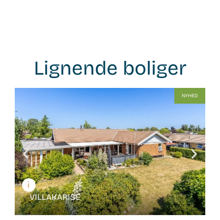
Lignende boliger
WB-
NYHED
26139
VILLA /
KARISE