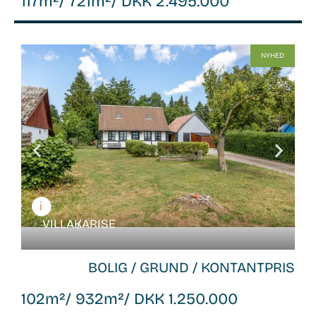
117m²
/ 721m²
/ DKK 2.495.000
WB-
NYHED
26122
VILLA /
KARISE
BOLIG / GRUND / KONTANTPRIS
102m²
/ 932m²
/ DKK 1.250.000