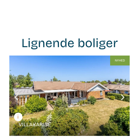
Lignende boliger
WB-
NYHED
26139
VILLA /
KARISE