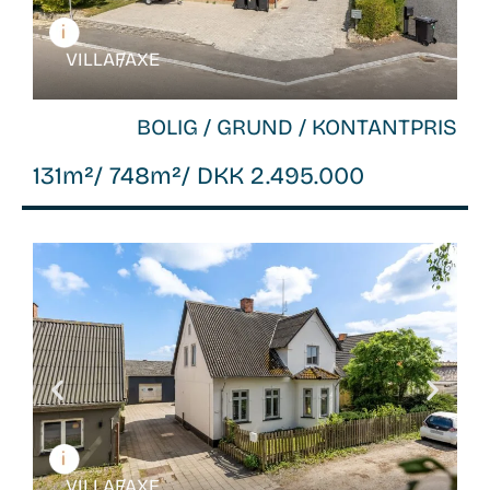
VILLA /
FAXE
BOLIG / GRUND / KONTANTPRIS
131m²
/ 748m²
/ DKK 2.495.000
WB-
26088
VILLA /
FAXE