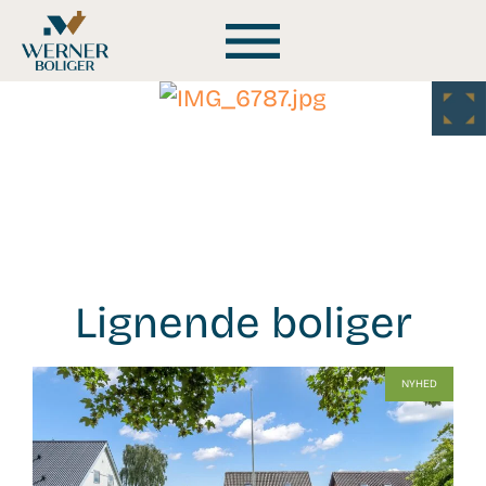
Lignende boliger
WB-
NYHED
26136