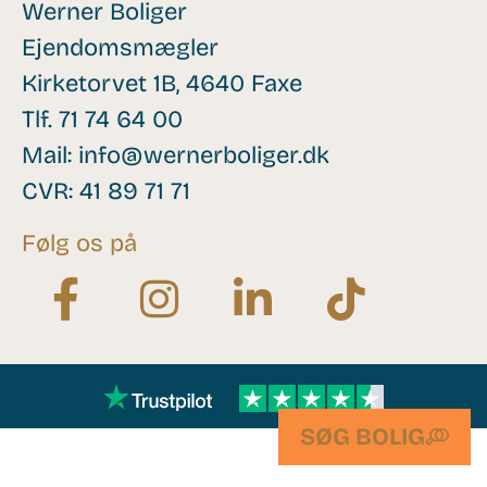
Werner Boliger
Ejendomsmægler
Kirketorvet 1B, 4640 Faxe
Tlf.
71 74 64 00
Mail:
info@wernerboliger.dk
CVR: 41 89 71 71
Følg os på
SØG BOLIG