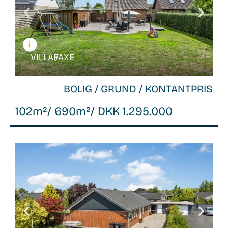
VILLA /
FAXE
BOLIG / GRUND / KONTANTPRIS
102m²
/ 690m²
/ DKK 1.295.000
WB-
26108