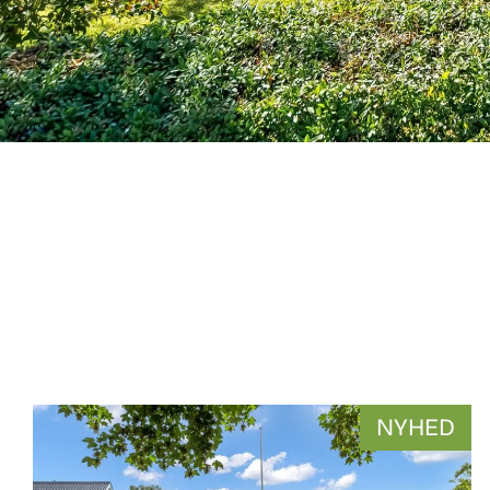
WB-
NYHED
26136