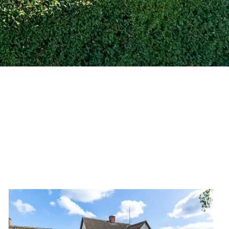
WB-
26088