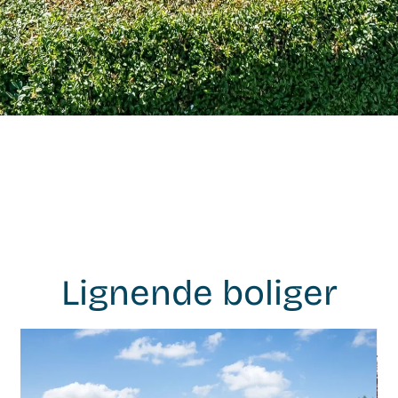
Lignende boliger
WB-
26108