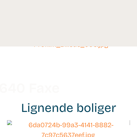
4640 Faxe
Lignende boliger
WB-
26108