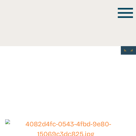
WB-
26088