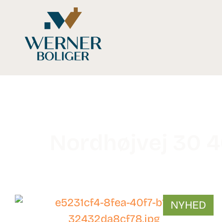
Nordhøjvej 30 
WB-
NYHED
26145