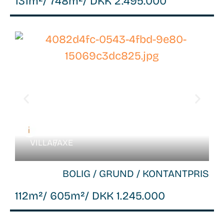
131m²
/ 748m²
/ DKK 2.495.000
WB-
26088
VILLA /
FAXE
BOLIG / GRUND / KONTANTPRIS
112m²
/ 605m²
/ DKK 1.245.000