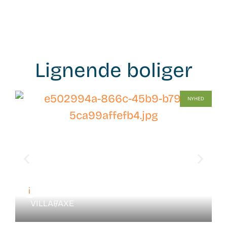
Lignende boliger
WB-
NYHED
26136
VILLA /
FAXE