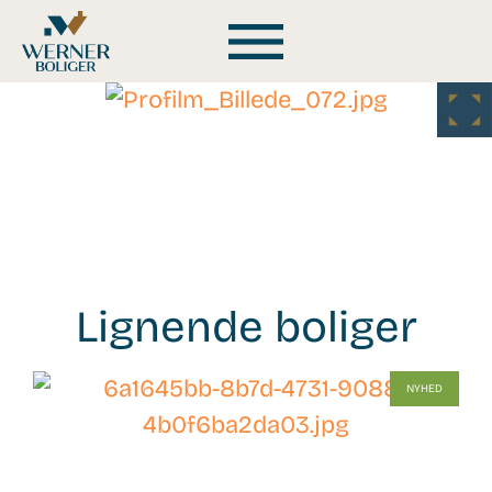
Lignende boliger
WB-
NYHED
26106