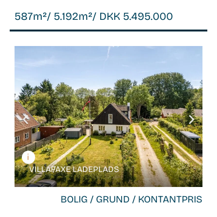
587m²
/ 5.192m²
/ DKK 5.495.000
WB-
26066
VILLA /
FAXE LADEPLADS
BOLIG / GRUND / KONTANTPRIS