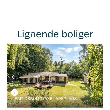
Lignende boliger
WB-
26106
FRITIDSBOLIG /
FAXE LADEPLADS