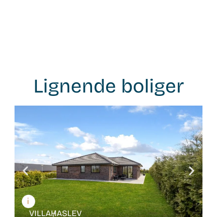
Lignende boliger
WB-
25246
VILLA /
HASLEV