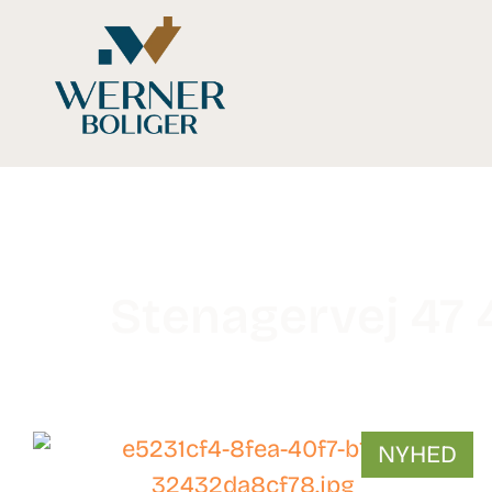
Stenagervej 47
WB-
NYHED
26145