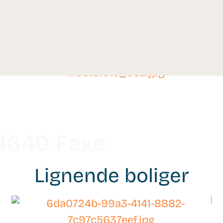
 4640 Faxe
Lignende boliger
WB-
26108