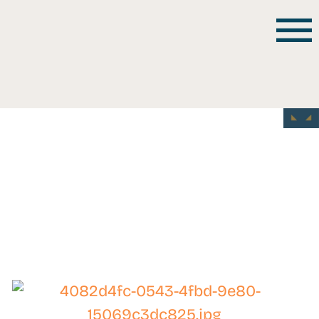
WB-
26088