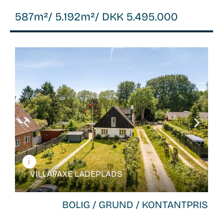
587m²
/ 5.192m²
/ DKK 5.495.000
WB-
26066
VILLA /
FAXE LADEPLADS
BOLIG / GRUND / KONTANTPRIS