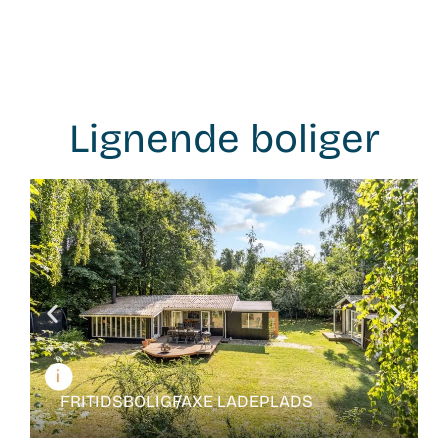
Lignende boliger
WB-
26106
FRITIDSBOLIG /
FAXE LADEPLADS