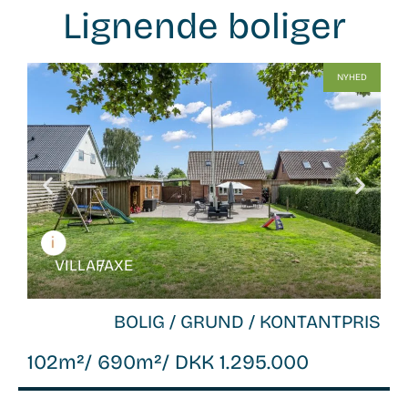
Lignende boliger
WB-
NYHED
26136
VILLA /
FAXE
BOLIG / GRUND / KONTANTPRIS
102m²
/ 690m²
/ DKK 1.295.000