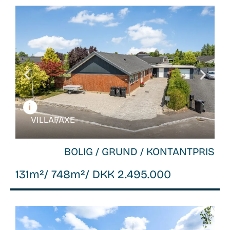
WB-
26108
VILLA /
FAXE
BOLIG / GRUND / KONTANTPRIS
131m²
/ 748m²
/ DKK 2.495.000
WB-