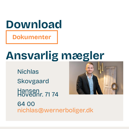
Download
258201
Dokumenter
Ansvarlig mægler
Nichlas
Skovgaard
Hansen
Hovednr. 71 74
64 00
nichlas@wernerboliger.dk