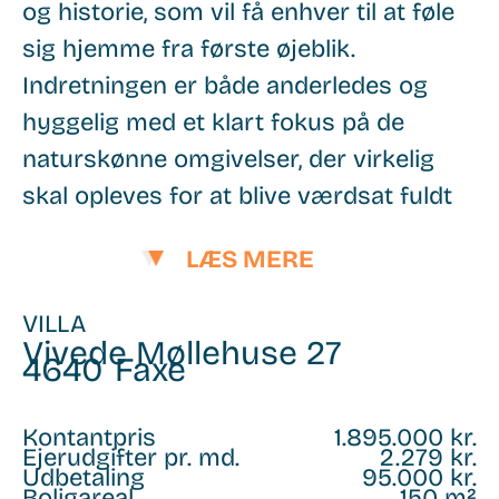
og historie, som vil få enhver til at føle
sig hjemme fra første øjeblik.
Indretningen er både anderledes og
hyggelig med et klart fokus på de
naturskønne omgivelser, der virkelig
skal opleves for at blive værdsat fuldt
ud.
LÆS MERE
På førstesalen finder du et dejligt åbent
køkken og stue miljø, hvor familie og
VILLA
Vivede Møllehuse 27
venner kan samles om madlavning og
4640
Faxe
hygge. Stueetagen byder på tre gode
værelser, perfekt til både
Kontantpris
1.895.000 kr.
Ejerudgifter pr. md.
2.279 kr.
børneværelser eller kontorplads alt
Udbetaling
95.000 kr.
Boligareal
150 m²