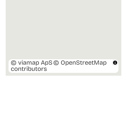
står klar til at vise Jer herligheden.
© viamap ApS
© OpenStreetMap
contributors