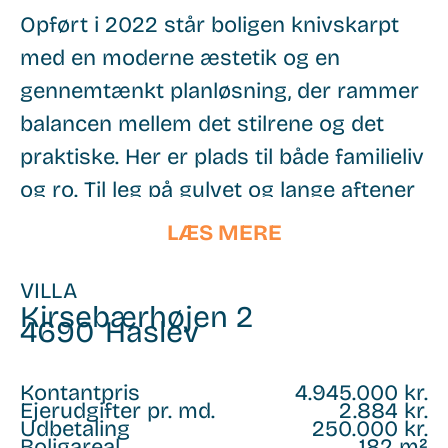
Opført i 2022 står boligen knivskarpt
med en moderne æstetik og en
gennemtænkt planløsning, der rammer
balancen mellem det stilrene og det
praktiske. Her er plads til både familieliv
og ro. Til leg på gulvet og lange aftener
ved køkkenøen.
LÆS MERE
Køkken-alrummet er hjemmets
VILLA
naturlige samlingspunkt – åbent, lyst og
Kirsebærhøjen 2
4690
Haslev
med luft omkring sig. Det er her, kaffen
smager lidt bedre om morgenen, og
Kontantpris
4.945.000 kr.
hvor samtalerne trækker ud, længe
Ejerudgifter pr. md.
2.884 kr.
Udbetaling
250.000 kr.
efter maden er spist.
Boligareal
182 m²